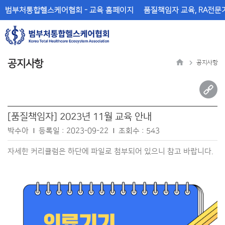
메
본
범부처통합헬스케어협회 - 교육 홈페이지
품질책임자 교육, RA전문가
뉴
문
바
바
로
로
가
가
기
기
공지사항
공지사항
[품질책임자] 2023년 11월 교육 안내
박수아
등록일 : 2023-09-22
조회수 : 543
자세한 커리큘럼은 하단에 파일로 첨부되어 있으니 참고 바랍니다.