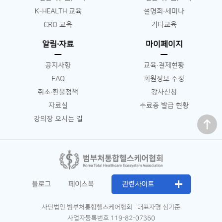
K-HEALTH 교육
설명회∙세미나
CRO 교육
기타교육
알림∙자료
마이페이지
공지사항
교육∙결제현황
FAQ
회원정보 수정
취소∙환불정책
강사신청
자료실
수료증 발급 현황
맨 위로
강의장 오시는 길
블로그
페이스북
관련사이트
사단법인 범부처통합헬스케어협회
대표자명 심기준
사업자등록번호 119-82-07360