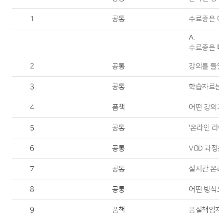
1
공통
수료증은 
A.
수료증은
2
공통
강의를 들
3
공통
학습자료는
4
품책
어떤 강의
5
공통
'온라인 라
6
공통
VOD 과
7
공통
실시간 온
8
공통
어떤 방식
9
품책
품질책임자