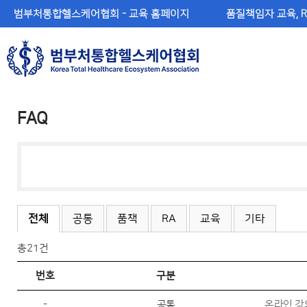
메
본
범부처통합헬스케어협회 - 교육 홈페이지
품질책임자 교육, 
뉴
문
바
바
로
로
가
가
기
기
FAQ
전체
공통
품책
RA
교육
기타
총
21건
번호
구분
-
공통
온라인 강